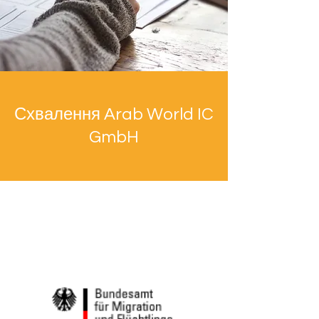
Схвалення Arab World IC
GmbH