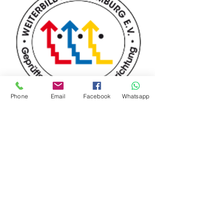
Phone
Email
Facebook
Whatsapp
Сертифікований навчальний
заклад
Arab World IC GmbH схвалено Асоціацією
подальшої освіти Гамбурга як
сертифікований заклад додаткової освіти.