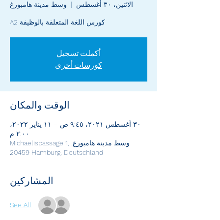
الاثنين، ٣٠ أغسطس
  |  
وسط مدينة هامبورغ
كورس اللغة المتعلقة بالوظيفة A2
أكملت تسجيل
كورسات أخرى
الوقت والمكان
٣٠ أغسطس ٢٠٢١، ٩:٤٥ ص – ١١ يناير ٢٠٢٢،
٢:٠٠ م
وسط مدينة هامبورغ, Michaelispassage 1,
20459 Hamburg, Deutschland
المشاركين
See All