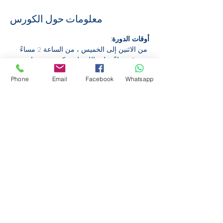
معلومات حول الكورس
أوقات الدورة:
 من الاثنين إلى الخميس ، من الساعة 2 مساءً 
حتى 6 مساءً تعليم اللغة له تركيز مهني عام. 
تنتهي الدورة بامتحان الشهادة.
Phone
Email
Facebook
Whatsapp
دعم الدورة:
 يتم تمويل الدورات من أموال الميزانية 
الفيدرالية. مشاركة مجانية. استثناء: يجب على 
الموظفين تقديم مساهمة في التكاليف تصل إلى 
50٪ من معدل سداد التكاليف.
التسجيل في الدورة عبر الانترنت:
 هل ترغب في التسجيل عبر الإنترنت؟ هذا بسيط 
للغاية:
المزيد >