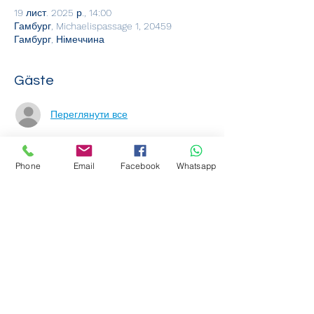
19 лист. 2025 р., 14:00
Гамбург, Michaelispassage 1, 20459
Гамбург, Німеччина
Gäste
Переглянути все
Über die Veranstaltung
Phone
Email
Facebook
Whatsapp
Бажаєте зареєструватися?
 Тоді просто приходьте до нашої школи 
та візьміть із собою 
 .
дозвіл JobCenter 
або BAMF
 Наша адреса:
 Arab World IC GmbH
 Михайлівський прохід 1
 20459 Гамбург