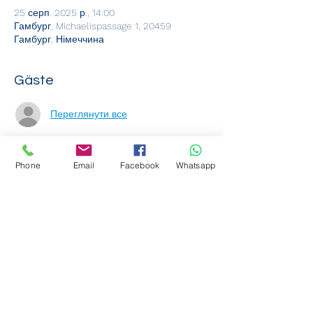
25 серп. 2025 р., 14:00
Гамбург, Michaelispassage 1, 20459
Гамбург, Німеччина
Gäste
Переглянути все
Über die Veranstaltung
Phone
Email
Facebook
Whatsapp
Бажаєте зареєструватися?
 Тоді просто приходьте до нашої школи 
та візьміть із собою 
 .
дозвіл JobCenter 
або BAMF
 Наша адреса:
 Arab World IC GmbH
 Михайлівський прохід 1
 20459 Гамбург