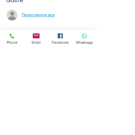
Gäste
Переглянути все
Über die Veranstaltung
Phone
Email
Facebook
Whatsapp
Бажаєте зареєструватися?
Тоді просто приходьте до нашої школи і 
приносьте їх
Дозвіл центру зайнятості
з.
Наша адреса:
Arab World IC GmbH
Михайлівський пасаж 1
20459 Гамбург
Weiterlesen >
Diese Veranstaltung teilen