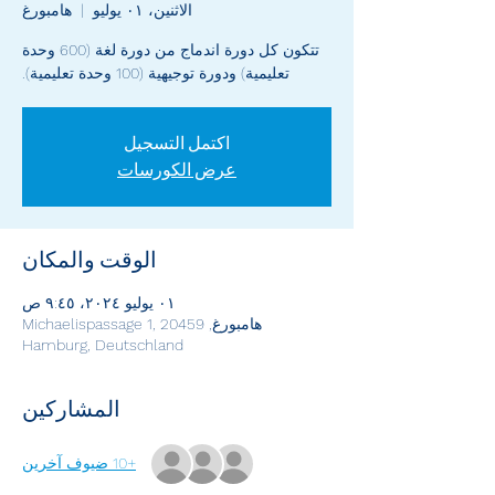
الاثنين، ٠١ يوليو
  |  
هامبورغ
تتكون كل دورة اندماج من دورة لغة (600 وحدة
تعليمية) ودورة توجيهية (100 وحدة تعليمية).
اكتمل التسجيل
عرض الكورسات
الوقت والمكان
٠١ يوليو ٢٠٢٤، ٩:٤٥ ص
هامبورغ, Michaelispassage 1, 20459
Hamburg, Deutschland
المشاركين
+10 ضيوف آخرين