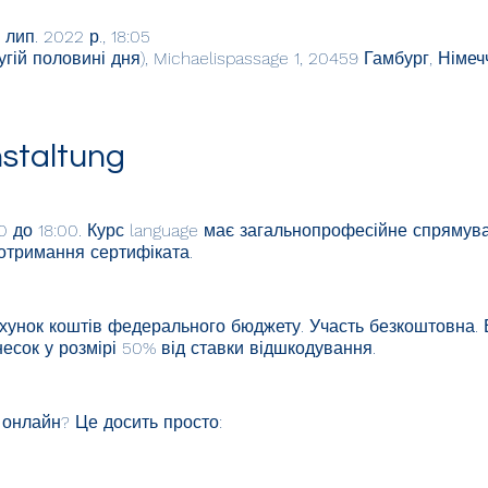
 лип. 2022 р., 18:05
угій половині дня), Michaelispassage 1, 20459 Гамбург, Німе
nstaltung
00 до 18:00. Курс language має загальнопрофесійне спрямув
отримання сертифіката.
хунок коштів федерального бюджету. Участь безкоштовна. 
есок у розмірі 50% від ставки відшкодування.
онлайн? Це досить просто:
ійти» вище.
атисніть «відправити».