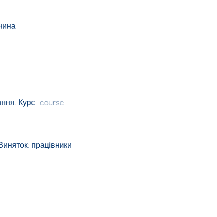
ччина
ання. Курс course
Виняток: працівники