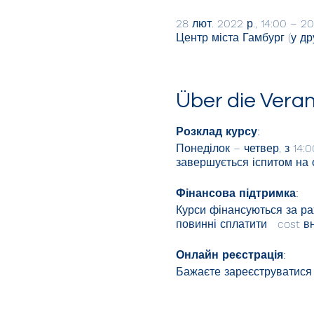
28 лют. 2022 р., 14:00 – 20
Центр міста Гамбург (у др
Über die Vera
Розклад курсу:
Понеділок – четвер, з 14:
завершується іспитом на 
Фінансова підтримка:
Курси фінансуються за ра
повинні сплатити cost вн
Онлайн реєстрація:
Бажаєте зареєструватися 
Натисніть кнопку «Ув
Заповніть форму та н