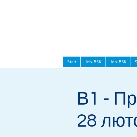
Start
Job-BSK
Job-BSK
В1 - П
28 лют