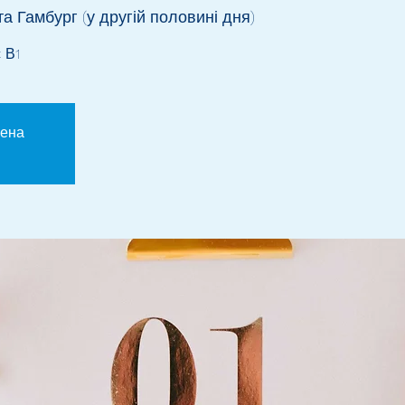
а Гамбург (у другій половині дня)
 В1
шена