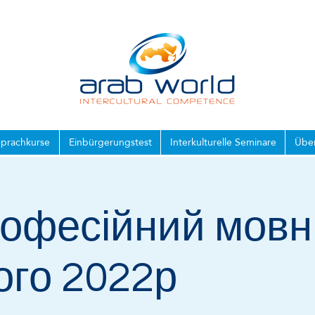
Sprachkurse
Einbürgerungstest
Interkulturelle Seminare
Über
рофесійний мовн
ого 2022р