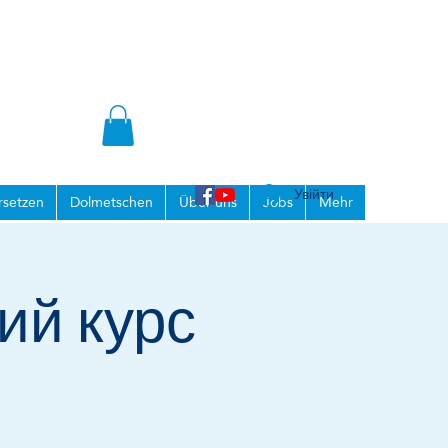
Увійти
setzen
Dolmetschen
Über uns
Jobs
Mehr
ий курс