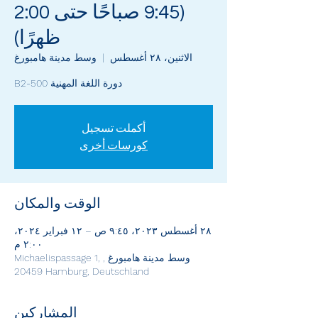
(9:45 صباحًا حتى 2:00
ظهرًا)
الاثنين، ٢٨ أغسطس
  |  
وسط مدينة هامبورغ
دورة اللغة المهنية B2-500
أكملت تسجيل
كورسات أخرى
الوقت والمكان
٢٨ أغسطس ٢٠٢٣، ٩:٤٥ ص – ١٢ فبراير ٢٠٢٤،
٢:٠٠ م
وسط مدينة هامبورغ , Michaelispassage 1,
20459 Hamburg, Deutschland
المشاركين