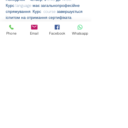
Курс language має загальнопрофесійне 
спрямування. Курс  course завершується 
іспитом на отримання сертифіката.
Фінансова підтримка:
Курси фінансуються за рахунок коштів 
Phone
Email
Facebook
Whatsapp
федерального бюджету. Участь 
безкоштовна. Виняток: працівники 
повинні сплатити   cost внесок у розмірі 
50% від ставки відшкодування.
Онлайн реєстрація:
Бажаєте зареєструватися онлайн? Це 
досить просто:
Weiterlesen >
Diese Veranstaltung teilen