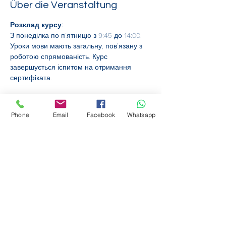
Über die Veranstaltung
Розклад курсу:
З понеділка по п’ятницю з 9:45 до 14:00. 
Уроки мови мають загальну, пов’язану з 
роботою спрямованість. Курс 
завершується іспитом на отримання 
сертифіката.
Фінансова підтримка:
Курси фінансуються за рахунок коштів 
Phone
Email
Facebook
Whatsapp
федерального бюджету. Участь 
безкоштовна. Виняток: працівники 
повинні сплачувати внесок у вартість у 
розмірі 50% ставки відшкодування витрат.
Онлайн реєстрація:
Бажаєте зареєструватися онлайн? Це 
дуже легко:
Weiterlesen >