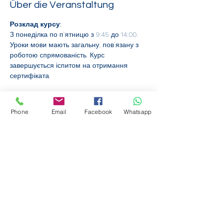
Über die Veranstaltung
Розклад курсу:
З понеділка по п’ятницю з 9:45 до 14:00. 
Уроки мови мають загальну, пов’язану з 
роботою спрямованість. Курс 
завершується іспитом на отримання 
сертифіката.
Фінансова підтримка:
Курси фінансуються за рахунок коштів 
Phone
Email
Facebook
Whatsapp
федерального бюджету. Участь 
безкоштовна. Виняток: працівники 
повинні сплачувати внесок у вартість у 
розмірі 50% ставки відшкодування витрат.
Онлайн реєстрація:
Бажаєте зареєструватися онлайн? Це 
дуже легко:
Weiterlesen >