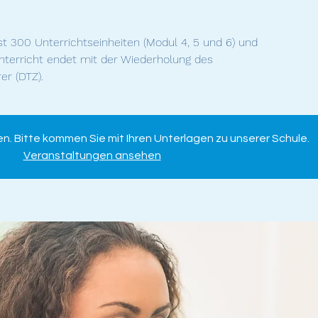
 300 Unterrichtseinheiten (Modul 4, 5 und 6) und
nterricht endet mit der Wiederholung des
r (DTZ).
Bitte kommen Sie mit Ihren Unterlagen zu unserer Schule.
Veranstaltungen ansehen