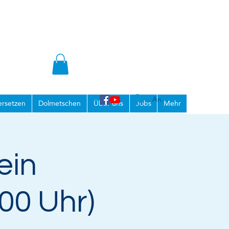
Anmelden
rsetzen
Dolmetschen
Über uns
Jobs
Mehr
ein
:00 Uhr)