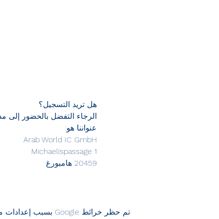
هل تريد التسجيل؟
الرجاء التفضل بالحضور إلى م
عنواننا هو:
Arab World IC GmbH
Michaelispassage 1
20459 هامبورغ
تم حظر خرائط Google بسبب إعدادات ملفات تعريف الارتباط التحليلية والوظيفية لديك.