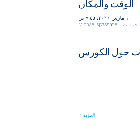
الوقت والمكان
١٠ مارس ٢٠٢٦، ٩:٤٥ ص
ت حول الكورس
المزيد >