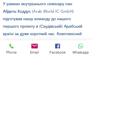
У рамках внутрішнього семінару пан
Абдель Коддус (Arab World IC GmbH)
підготував нашу команду до нашого
першого проекту в (Саудівській) Арабській
країні за дуже короткий час. Комплексний
зміст семінару враховував не лише
загальний зміст, а й зміст, специфічний
Phone
Email
Facebook
Whatsapp
для нашого проекту. Пан Коддоус
грамотно та з ентузіазмом відповів на
кожне питання, яке виникло в діалозі з
учасниками. Команда проекту, яка зараз
активно працює в країні, змогла врахувати
багато порад і пропозицій і таким чином
налагодити інтенсивне партнерство з
клієнтом із самого початку.
Ян Дейхсель, старший менеджер
проектів, Werum IT Solutions AG