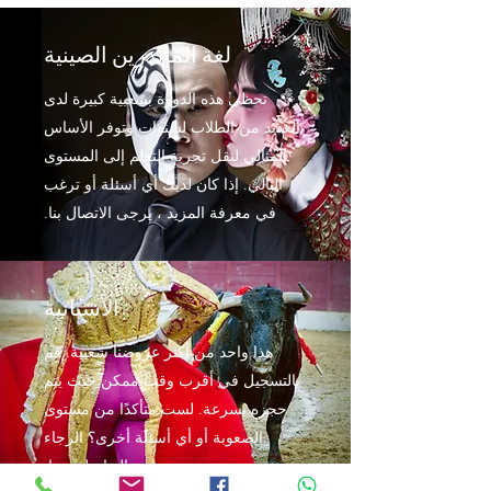
لغة الماندرين الصينية
تحظى هذه الدورة بشعبية كبيرة لدى
العديد من الطلاب لسنوات وتوفر الأساس
المثالي لنقل تجربة التعلم إلى المستوى
التالي. إذا كان لديك أي أسئلة أو ترغب
في معرفة المزيد ، يرجى الاتصال بنا.
الأسبانية
هذا واحد من أكثر عروضنا شعبية. قم
بالتسجيل في أقرب وقت ممكن حيث يتم
حجزه بسرعة. لست متأكدًا من مستوى
الصعوبة أو أي أسئلة أخرى؟ الرجاء
التواصل معنا.