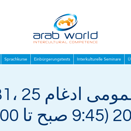
Sprachkurse
Einbürgerungstests
Interkulturelle Seminare
Ü