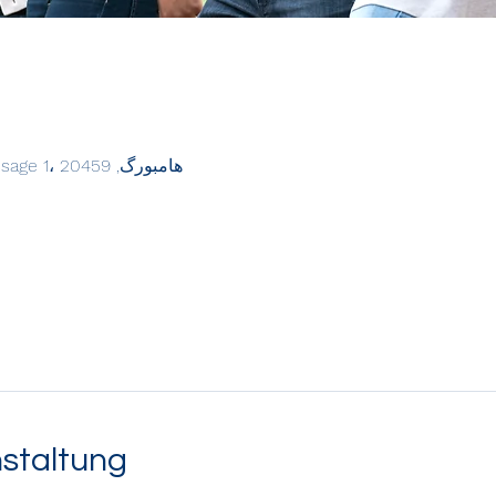
هامبورگ, Michaelispassage 1، 20459 هامبورگ، آلمان
nstaltung