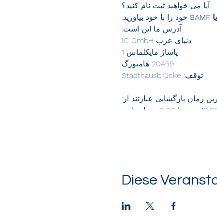
آیا می خواهید ثبت نام کنید؟
خود را با خود بیاورید.
آدرس ما این است:
دنیای عرب IC GmbH
پاساژ مایکلماس 1
20459 هامبورگ
توقف: Stadthausbrücke
ین زمان بازگشایی عبارتند از:
قانه منتظر دیدار شما هستیم!
Diese Veransta