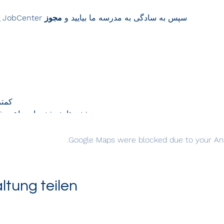
سپس به سادگی به مدرسه ما بیایید و
مجوز JobCenter یا BAMF
کمتر
دوشنبه تا پنجشنبه از ساعت 10:00 صبح تا 3:00 بعد از ظهر.
ما مشتا
Google Maps were blocked due to your Analy
ltung teilen