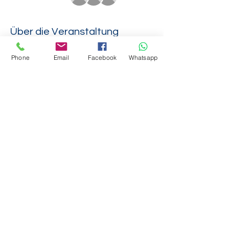
Über die Veranstaltung
آیا شما مایل به ثبتنام هستید؟
Phone
Email
Facebook
Whatsapp
سپس به مدرسه ما بیایید و آنها را بیاورید
مجوز
مرکز کار
با.
آدرس ما هست:
دنیای عرب IC GmbH
Michaelispassage 1
20459 هامبورگ
توقف: پل Stadthaus
کمترین زمان بازگشایی عبارتند از:
دوشنبه تا پنجشنبه از ساعت 10:00 صبح تا 3:00
بعد از ظهر.
ما مشتاقانه منتظر شما هستیم!
Diese Veranstaltung teilen