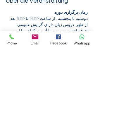
Über die Veranstaltung
زمان برگزاری دوره: 
دوشنبه تا پنجشنبه، از ساعت 14:00 تا 6:00 بعد 
از ظهر. دروس زبان دارای گرایش عمومی 
حرفه ای است. دوره  با آزمون گواهی پایان می 
یابد.
پشتیبانی مالی:
Phone
Email
Facebook
Whatsapp
هزینه دوره ها از محل بودجه فدرال تامین می 
شود. مشارکت رایگان است. استثنا: کارمندان 
باید سهم هزینه i.H.v را بپردازند. 50% نرخ 
بازپرداخت را بپردازید.
ثبتنام آنلاین:
آیا مایل به ثبت نام آنلاین هستید؟ این کاملا ساده 
است:
Weiterlesen >
Diese Veranstaltung teilen