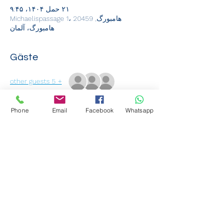
۲۱ حمل ۱۴۰۴، ۹:۴۵
هامبورگ, Michaelispassage 1، 20459
هامبورگ، آلمان
Gäste
+ 5 other guests
Phone
Email
Facebook
Whatsapp
Über die Veranstaltung
آیا می خواهید ثبت نام کنید؟
سپس به سادگی به مدرسه ما بیایید و 
آدرس ما این است:
دنیای عرب IC GmbH
پاساژ مایکلماس 1
20459 هامبورگ
Weiterlesen >