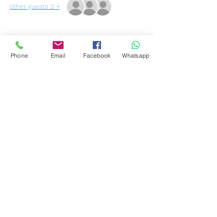
+ 2 other guests
Über die Veranstaltung
Phone
Email
Facebook
Whatsapp
آیا شما مایل به ثبتنام هستید؟
سپس به مدرسه ما بیایید و آنها را بیاورید
مجوز 
مرکز کار
 با.
آدرس ما هست:
دنیای عرب IC GmbH
Michaelispassage 1
20459 هامبورگ
Weiterlesen >
Diese Veranstaltung teilen